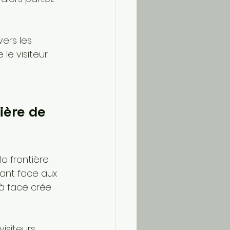
ers les 
 le visiteur 
ière de 
 frontière. 
sant face aux 
 à face crée 
isiteurs 