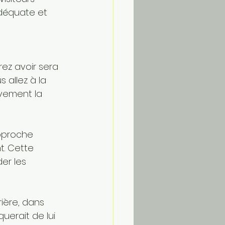
déquate et 
 
ez avoir sera 
 allez à la 
ivement la 
pproche 
t. Cette 
er les 
rière, dans 
querait de lui 