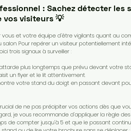
fessionnel : Sachez détecter les s
e vos visiteurs 💡
our vous et votre équipe d'être vigilants quant au 
du salon. Pour repérer un visiteur potentiellement int
ci trois signaux à surveiller :
ui s'attarde plus longtemps que prévu devant votre st
saisit un flyer et le lit attentivement.
ui montre votre stand du doigt en passant devant pour
crucial de ne pas précipiter vos actions dès que v
égard, je vous recommande d'appliquer la règle des
mps de compter jusqu'à 5 et que le passant contin
e stand ou de lire votre brochure sans se déplacer :