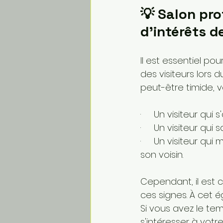
💡 Salon pro
d’intérêts d
Il est essentiel p
des visiteurs lors 
peut-être timide, voi
·     Un visiteur q
·     Un visiteur qui 
·     Un visiteur q
son voisin.
Cependant, il est 
ces signes. À cet 
Si vous avez le te
s'intéresser à votr