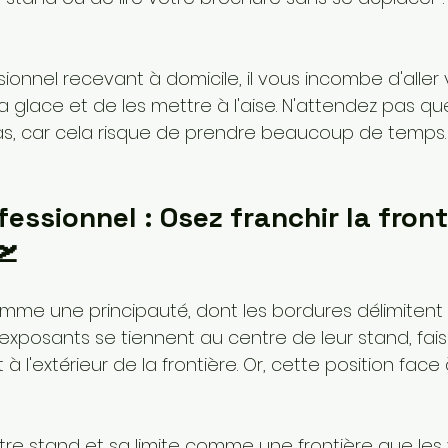
ionnel recevant à domicile, il vous incombe d'aller v
 la glace et de les mettre à l'aise. N'attendez pas que
as, car cela risque de prendre beaucoup de temps.
fessionnel : Osez franchir la front
🛫
me une principauté, dont les bordures délimitent la
exposants se tiennent au centre de leur stand, fai
t à l'extérieur de la frontière. Or, cette position face
re stand et sa limite comme une frontière que les v