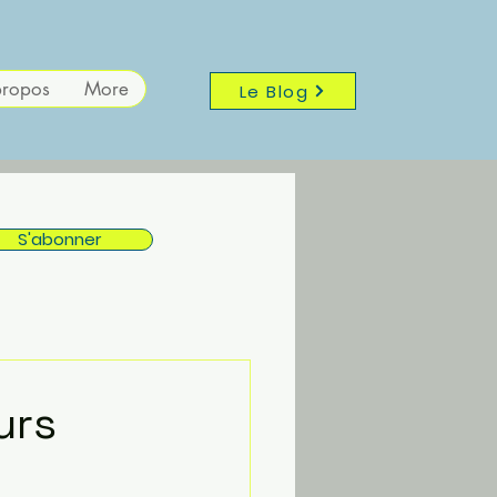
propos
More
Le Blog
S'abonner
urs