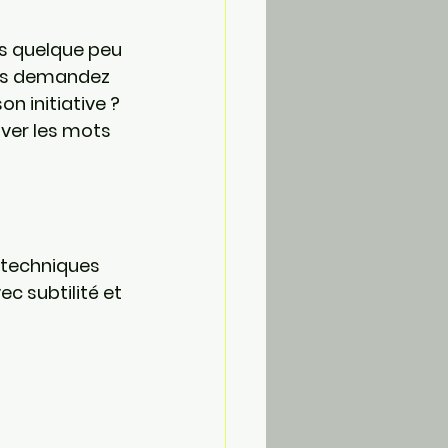
s quelque peu 
ous demandez 
n initiative ? 
ver les mots 
 techniques 
 subtilité et 