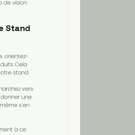
p de vision 
re Stand 
e, orientez-
uits. Cela 
otre stand. 
 marchez vers 
i donner une 
ns même s'en 
lement à ce 