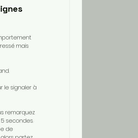
ignes 
comportement 
éressé mais 
and.
 le signaler à 
ous remarquez 
 5 secondes. 
ue de 
 alors partez 